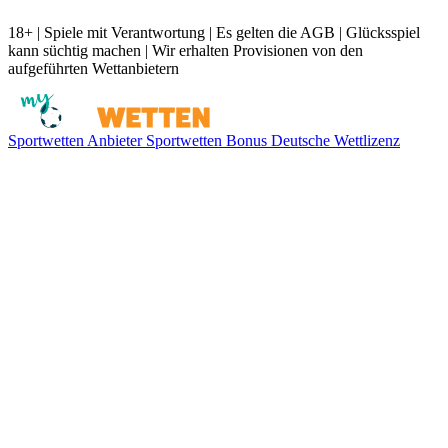
18+ | Spiele mit Verantwortung | Es gelten die AGB | Glücksspiel
kann süchtig machen | Wir erhalten Provisionen von den
aufgeführten Wettanbietern
Sportwetten Anbieter
Sportwetten Bonus
Deutsche Wettlizenz