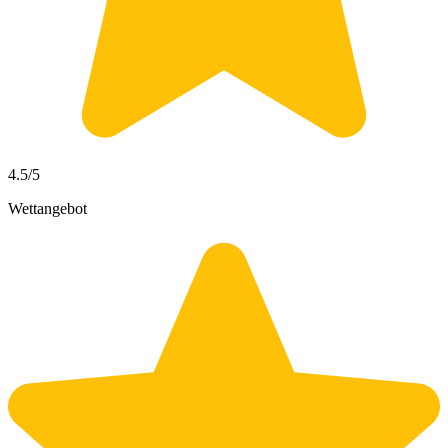
4.5
/5
Wettangebot