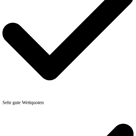
Sehr gute Wettquoten