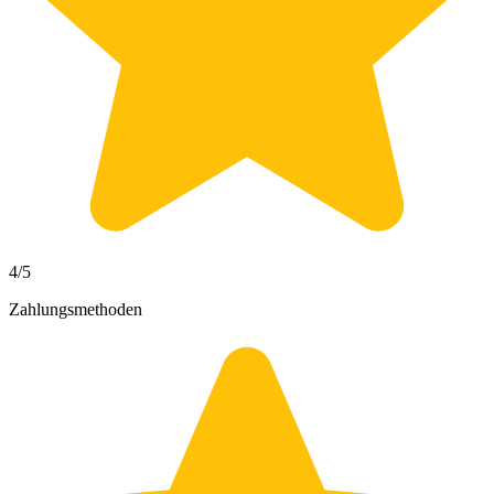
4
/5
Zahlungsmethoden