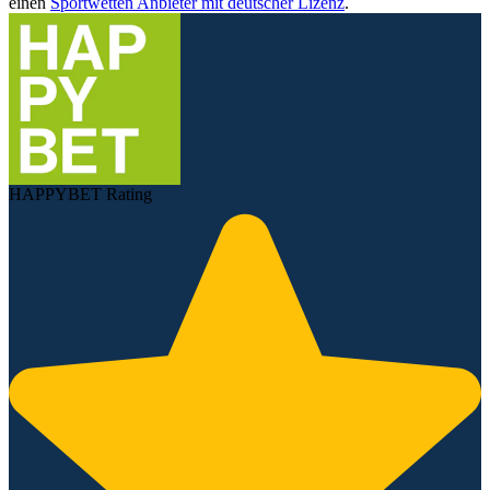
einen
Sportwetten Anbieter mit deutscher Lizenz
.
HAPPYBET Rating