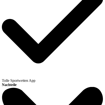
Tolle Sportwetten App
Nachteile