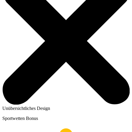
Unübersichtliches Design
Sportwetten Bonus