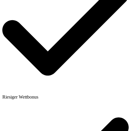
Riesiger Wettbonus