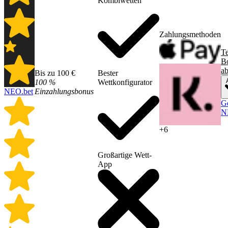
Kombiwetten
Zahlungsmethoden
Te
B
a
Bis zu 100 €
Bester
100 %
Wettkonfigurator
NEO.bet
Einzahlungsbonus
G
N
+6
Großartige Wett-
App