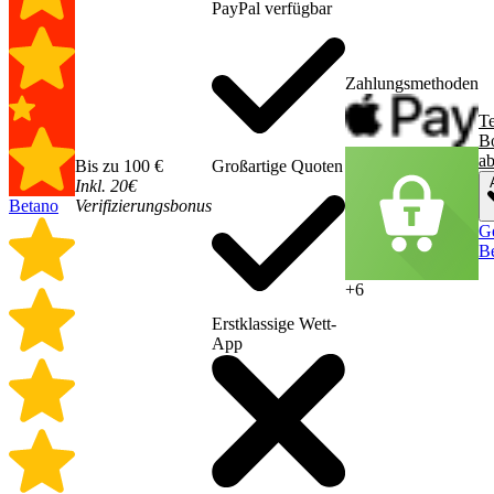
PayPal verfügbar
Zahlungsmethoden
Te
B
a
Bis zu 100 €
Großartige Quoten
Inkl. 20€
Verifizierungsbonus
Betano
G
B
+6
Erstklassige Wett-
App