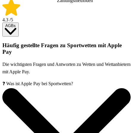
Zahlungsmethoden
4.3
/5
AGBs
Häufig gestellte Fragen zu Sportwetten mit Apple
Pay
Die wichtigsten Fragen und Antworten zu Wetten und Wettanbietern
mit Apple Pay.
❓ Was ist Apple Pay bei Sportwetten?