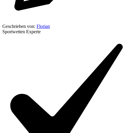
Geschrieben von:
Florian
Sportwetten Experte