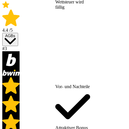
Wettsteuer wird
fällig
4.4
/5
AGBs
#3
Vor- und Nachteile
Attraktiver Bonus