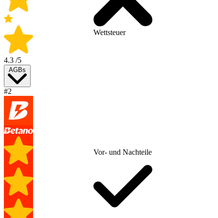
Wettsteuer
4.3
/5
AGBs
#2
Vor- und Nachteile