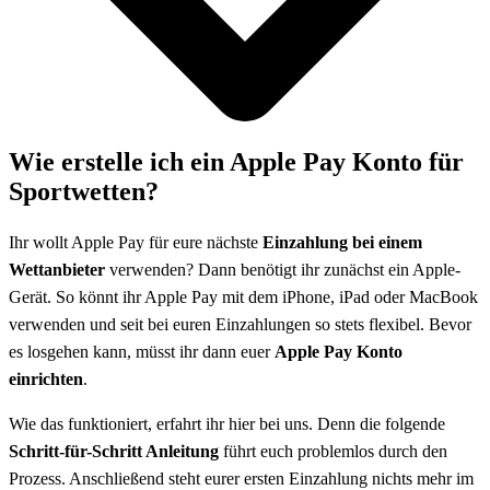
Wie erstelle ich ein Apple Pay Konto für
Sportwetten?
Ihr wollt Apple Pay für eure nächste
Einzahlung bei einem
Wettanbieter
verwenden? Dann benötigt ihr zunächst ein Apple-
Gerät. So könnt ihr Apple Pay mit dem iPhone, iPad oder MacBook
verwenden und seit bei euren Einzahlungen so stets flexibel. Bevor
es losgehen kann, müsst ihr dann euer
Apple Pay Konto
einrichten
.
Wie das funktioniert, erfahrt ihr hier bei uns. Denn die folgende
Schritt-für-Schritt Anleitung
führt euch problemlos durch den
Prozess. Anschließend steht eurer ersten Einzahlung nichts mehr im