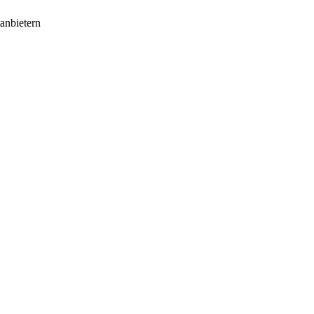
anbietern