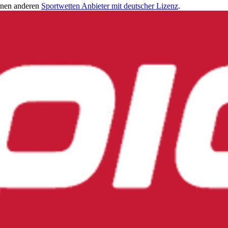
einen anderen
Sportwetten Anbieter mit deutscher Lizenz
.