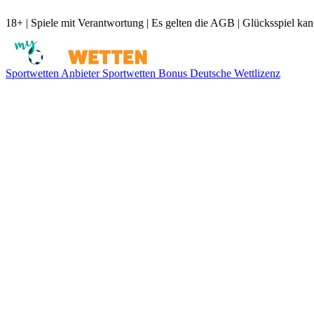
18+ | Spiele mit Verantwortung | Es gelten die AGB | Glücksspiel ka
Sportwetten Anbieter
Sportwetten Bonus
Deutsche Wettlizenz