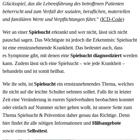
Glücksspiel, das die Lebensführung des betroffenen Patienten
beherrscht und zum Verfall der sozialen, beruflichen, materiellen
und familiären Werte und Verpflichtungen führt.
” (
ICD-Code
)
Wer an einer
Spielsucht
erkrankt und wer nicht, lässt sich nicht
pauschal sagen. Das Wichtigste ist jedoch die Erkenntnis: Spielsucht
ist eine ernstzunehmende Krankheit. Das bedeutet auch, dass
es Symptome gibt, mit denen eine
Spielsucht diagnostiziert
werden
kann. Zudem lässt sich eine Spielsucht – wie jede Krankheit –
behandeln und ist somit heilbar.
Wie ihr seht, ist
Spielsucht
ein ernstzunehmendes Thema, welches
ihr nicht auf die leichte Schulter nehmen solltet. Falls ihr in letzter
Zeit eine Veränderung in eurem Spielverhalten beobachten konntet
oder einfach auf Nummer sicher gehen wollt, ist unsere Seite zum
Thema Spielsucht & Prävention daher genau das Richtige. Denn
hier findet ihr alle nötigen Informationen und
Hilfsangebote
sowie einen
Selbsttest
.