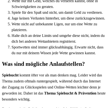
Wette nur mit Geld, welches du verlieren kannst, ohne in
Schwierigkeiten zu geraten.
Spiele für den Spaß und nicht, um damit Geld zu verdienen.
Jage keinen Verlusten hinterher, um diese zurückzugewinnen.
Wette nicht auf unbekannte Ligen, nur um eine Wette zu
platzieren.
Halte dich an deine Limits und umgehe diese nicht, indem du
dich bei anderen Wettanbietern registrierst.
Sportwetten sind immer glücksabhängig. Erwarte nicht, dass
du nur mit deinem Wissen jede Wette gewinnen kannst.
Was sind mögliche Anlaufstellen?
Spielsucht
kommt öfter vor als man denken mag. Leider wird das
Thema zudem oftmals runtergespielt, während durch das Internet
der Zugang zu Glücksspielen und Online-Wetten leichter denn je
geworden ist. Daher ist das
Thema Spielsucht & Prävention
heute
besonders wichtig.