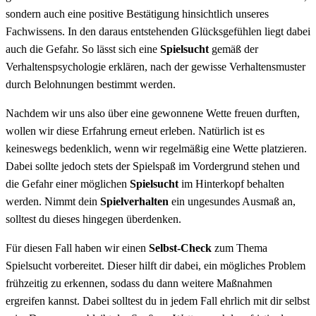
sondern auch eine positive Bestätigung hinsichtlich unseres
Fachwissens. In den daraus entstehenden Glücksgefühlen liegt dabei
auch die Gefahr. So lässt sich eine
Spielsucht
gemäß der
Verhaltenspsychologie erklären, nach der gewisse Verhaltensmuster
durch Belohnungen bestimmt werden.
Nachdem wir uns also über eine gewonnene Wette freuen durften,
wollen wir diese Erfahrung erneut erleben. Natürlich ist es
keineswegs bedenklich, wenn wir regelmäßig eine Wette platzieren.
Dabei sollte jedoch stets der Spielspaß im Vordergrund stehen und
die Gefahr einer möglichen
Spielsucht
im Hinterkopf behalten
werden. Nimmt dein
Spielverhalten
ein ungesundes Ausmaß an,
solltest du dieses hingegen überdenken.
Für diesen Fall haben wir einen
Selbst-Check
zum Thema
Spielsucht vorbereitet. Dieser hilft dir dabei, ein mögliches Problem
frühzeitig zu erkennen, sodass du dann weitere Maßnahmen
ergreifen kannst. Dabei solltest du in jedem Fall ehrlich mit dir selbst