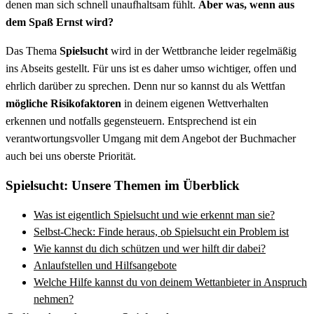
denen man sich schnell unaufhaltsam fühlt.
Aber was, wenn aus
dem Spaß Ernst wird?
Das Thema
Spielsucht
wird in der Wettbranche leider regelmäßig
ins Abseits gestellt. Für uns ist es daher umso wichtiger, offen und
ehrlich darüber zu sprechen. Denn nur so kannst du als Wettfan
mögliche Risikofaktoren
in deinem eigenen Wettverhalten
erkennen und notfalls gegensteuern. Entsprechend ist ein
verantwortungsvoller Umgang mit dem Angebot der Buchmacher
auch bei uns oberste Priorität.
Spielsucht: Unsere Themen im Überblick
Was ist eigentlich Spielsucht und wie erkennt man sie?
Selbst-Check: Finde heraus, ob Spielsucht ein Problem ist
Wie kannst du dich schützen und wer hilft dir dabei?
Anlaufstellen und Hilfsangebote
Welche Hilfe kannst du von deinem Wettanbieter in Anspruch
nehmen?