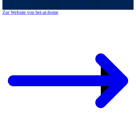
Zur Website von bet-at-home