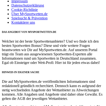
Impressum
Datenschutzerklärung
Cookie-Richtlinie
Über MySportwetten.de
Spielsucht & Prävention
Kontaktiere uns
DAS ANGEBOT VON MYSPORTWETTEN.DE
Welcher ist der beste Sportwettenanbieter? Und wo finde ich den
besten Sportwetten Bonus? Diese und viele weitere Fragen
beantworten wir Dir auf MySportwetten.de. Auf unserem Portal
trägt ein Team aus ausgewiesenen Sportwetten-Experten alle
Informationen rund um Sportwetten in Deutschland zusammen.
Egal ob Einsteiger oder Wett-Profi: Hier ist für jeden etwas dabei!
HINWEIS IN EIGENER SACHE
Die auf MySportwetten.de veröffentlichten Informationen sind
redaktionell gründlich recherchiert. Dennoch kann es aufgrund der
stetig wechselnden Angebote der Wettanbieter zu Abweichungen
kommen. Alle Angaben und Angebote sind daher ohne Gewähr. Es
gelten die AGB der jeweiligen Wettanbieter.