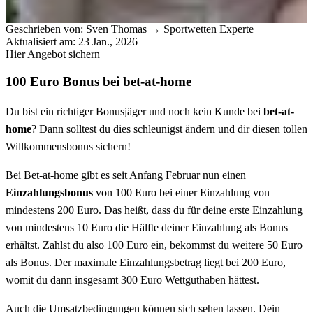
Geschrieben von:
Sven Thomas
→
Sportwetten Experte
Aktualisiert am: 23 Jan., 2026
Hier Angebot sichern
100 Euro Bonus bei bet-at-home
Du bist ein richtiger Bonusjäger und noch kein Kunde bei
bet-at-
home
? Dann solltest du dies schleunigst ändern und dir diesen tollen
Willkommensbonus sichern!
Bei Bet-at-home gibt es seit Anfang Februar nun einen
Einzahlungsbonus
von 100 Euro bei einer Einzahlung von
mindestens 200 Euro. Das heißt, dass du für deine erste Einzahlung
von mindestens 10 Euro die Hälfte deiner Einzahlung als Bonus
erhältst. Zahlst du also 100 Euro ein, bekommst du weitere 50 Euro
als Bonus. Der maximale Einzahlungsbetrag liegt bei 200 Euro,
womit du dann insgesamt 300 Euro Wettguthaben hättest.
Auch die Umsatzbedingungen können sich sehen lassen. Dein