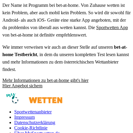
Der Name ist Programm bei bet-at-home. Von Zuhause wetten ist
kein Problem, aber auch mobil kein Problem. So wird dir sowohl für
Android- als auch iOS- Geräte eine starke App angeboten, mit der
du problemlos von überall aus wetten kannst. Die
Sportwetten App
von bet-at-home ist definitiv empfehlenswert.
Wie immer verweisen wir auch an dieser Stelle auf unseren
bet-at-
home Testbericht
, in dem du unseren kompletten Test lesen kannst
und mehr Informationen zu dem österreichischen Wettanbieter
findest.
Mehr Informationen zu bet-at-home gibt's hier
Hier Angebot sichern
Sportwettenanbieter
Impressum
Datenschutzerklärung
Cookie-Richtlinie