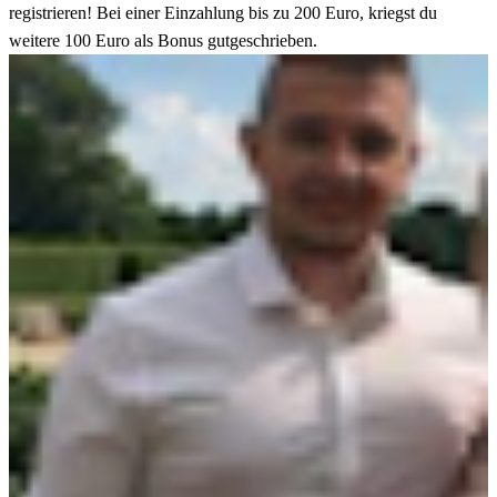
registrieren! Bei einer Einzahlung bis zu 200 Euro, kriegst du
weitere 100 Euro als Bonus gutgeschrieben.