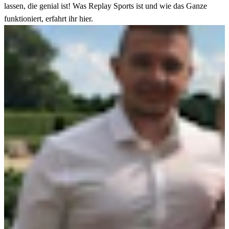
lassen, die genial ist! Was Replay Sports ist und wie das Ganze
funktioniert, erfahrt ihr hier.