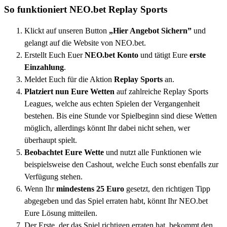
So funktioniert NEO.bet Replay Sports
Klickt auf unseren Button
„Hier Angebot Sichern”
und
gelangt auf die Website von NEO.bet.
Erstellt Euch Euer
NEO.bet Konto
und tätigt Eure
erste
Einzahlung
.
Meldet Euch für die Aktion
Replay Sports
an.
Platziert nun Eure Wetten
auf zahlreiche Replay Sports
Leagues, welche aus echten Spielen der Vergangenheit
bestehen. Bis eine Stunde vor Spielbeginn sind diese Wetten
möglich, allerdings könnt Ihr dabei nicht sehen, wer
überhaupt spielt.
Beobachtet Eure Wette
und nutzt alle Funktionen wie
beispielsweise den Cashout, welche Euch sonst ebenfalls zur
Verfügung stehen.
Wenn Ihr
mindestens
25 Euro
gesetzt, den richtigen Tipp
abgegeben und das Spiel erraten habt, könnt Ihr NEO.bet
Eure Lösung mitteilen.
Der Erste, der das Spiel richtigen erraten hat, bekommt den