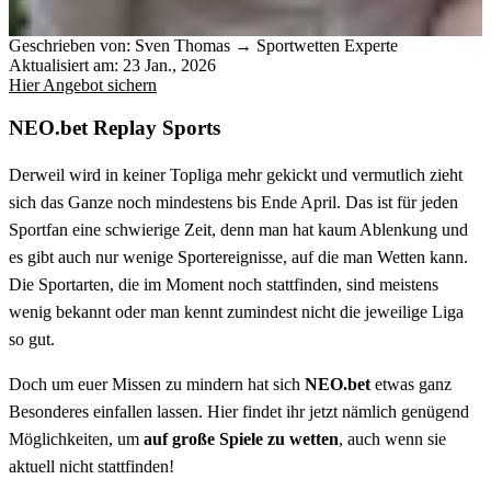
Geschrieben von:
Sven Thomas
→
Sportwetten Experte
Aktualisiert am: 23 Jan., 2026
Hier Angebot sichern
NEO.bet Replay Sports
Derweil wird in keiner Topliga mehr gekickt und vermutlich zieht
sich das Ganze noch mindestens bis Ende April. Das ist für jeden
Sportfan eine schwierige Zeit, denn man hat kaum Ablenkung und
es gibt auch nur wenige Sportereignisse, auf die man Wetten kann.
Die Sportarten, die im Moment noch stattfinden, sind meistens
wenig bekannt oder man kennt zumindest nicht die jeweilige Liga
so gut.
Doch um euer Missen zu mindern hat sich
NEO.bet
etwas ganz
Besonderes einfallen lassen. Hier findet ihr jetzt nämlich genügend
Möglichkeiten, um
auf große Spiele zu wetten
, auch wenn sie
aktuell nicht stattfinden!