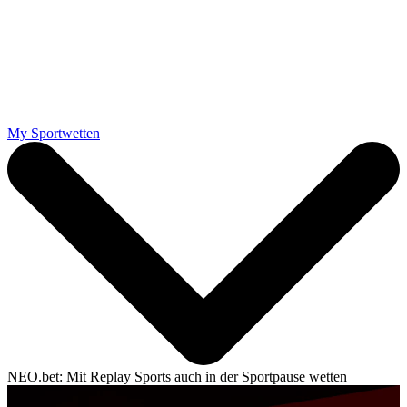
My Sportwetten
NEO.bet: Mit Replay Sports auch in der Sportpause wetten