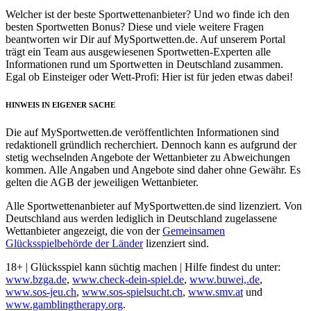
Welcher ist der beste Sportwettenanbieter? Und wo finde ich den
besten Sportwetten Bonus? Diese und viele weitere Fragen
beantworten wir Dir auf MySportwetten.de. Auf unserem Portal
trägt ein Team aus ausgewiesenen Sportwetten-Experten alle
Informationen rund um Sportwetten in Deutschland zusammen.
Egal ob Einsteiger oder Wett-Profi: Hier ist für jeden etwas dabei!
HINWEIS IN EIGENER SACHE
Die auf MySportwetten.de veröffentlichten Informationen sind
redaktionell gründlich recherchiert. Dennoch kann es aufgrund der
stetig wechselnden Angebote der Wettanbieter zu Abweichungen
kommen. Alle Angaben und Angebote sind daher ohne Gewähr. Es
gelten die AGB der jeweiligen Wettanbieter.
Alle Sportwettenanbieter auf MySportwetten.de sind lizenziert. Von
Deutschland aus werden lediglich in Deutschland zugelassene
Wettanbieter angezeigt, die von der
Gemeinsamen
Glücksspielbehörde der Länder
lizenziert sind.
18+ | Glücksspiel kann süchtig machen | Hilfe findest du unter:
www.bzga.de
,
www.check-dein-spiel.de
,
www.buwei,.de
,
www.sos-jeu.ch
,
www.sos-spielsucht.ch
,
www.smv.at
und
www.gamblingtherapy.org
.