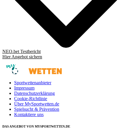
NEO.bet Testbericht
Hier Angebot sichern
Sportwettenanbieter
Impressum
Datenschutzerklärung
Cookie-Richtlinie
Über MySportwetten.de
Spielsucht & Prävention
Kontaktiere uns
DAS ANGEBOT VON MYSPORTWETTEN.DE